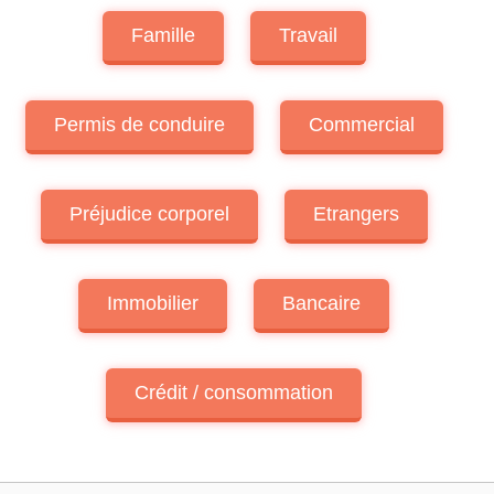
Famille
Travail
Permis de conduire
Commercial
Préjudice corporel
Etrangers
Immobilier
Bancaire
Crédit / consommation