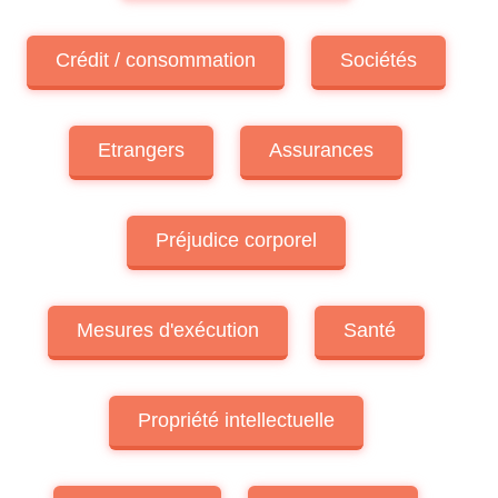
Crédit / consommation
Sociétés
Etrangers
Assurances
Préjudice corporel
Mesures d'exécution
Santé
Propriété intellectuelle