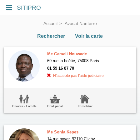
SITIPRO
Accueil
Avocat Nanterre
Rechercher
|
Voir la carte
Me Gameli Nouwade
69 rue la boétie, 75008 Paris
01 59 16 87 70
N'accepte pas l'aide judiciaire
Divorce / Famille
Droit pénal
Immobilier
Me Sonia Kepes
14 rue poyer, 92110 Clichy