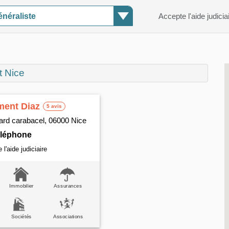
néraliste
Accepte l'aide judicia
t Nice
ment Diaz
5 avis
ard carabacel, 06000 Nice
téléphone
l'aide judiciaire
Immobilier
Assurances
Sociétés
Associations