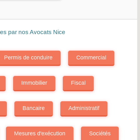
ées par nos Avocats Nice
Permis de conduire
Commercial
Immobilier
Fiscal
Bancaire
Administratif
Mesures d'exécution
Sociétés