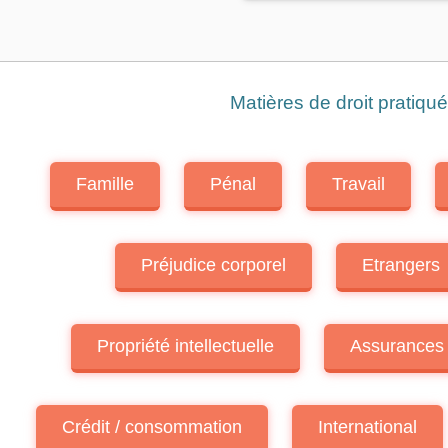
Droit du Sport
Matières de droit pratiqu
Famille
Pénal
Travail
Préjudice corporel
Etrangers
Propriété intellectuelle
Assurances
Crédit / consommation
International