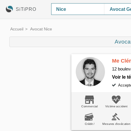
SiTiPRO
Avocat Gé
Accueil
Avocat Nice
Avoca
Me Clé
12 boulev
Voir le 
Accepte 
Commercial
Victime accident
Crédit /
Mesures d'exécution
consommation