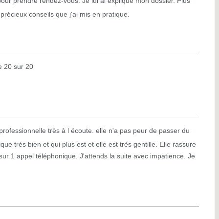
pour prendre rendez-vous. Je lui ai expliqué mon dossier. Plus
récieux conseils que j'ai mis en pratique.
e 20 sur 20
rofessionnelle très à l écoute. elle n'a pas peur de passer du
 très bien et qui plus est et elle est très gentille. Elle rassure
r 1 appel téléphonique. J'attends la suite avec impatience. Je