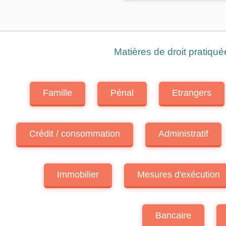
Matières de droit pratiqu
Famille
Pénal
Etrangers
Crédit / consommation
Administratif
Immobilier
Mesures d'exécution
Bancaire