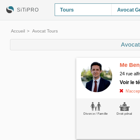
SiTiPRO
Avocat Gé
Accueil
Avocat Tours
Avocat
Me Ben
24 rue alf
Voir le 
N'accept
Divorce / Famille
Droit pénal