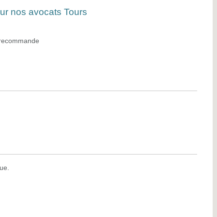
sur nos avocats Tours
e recommande
ue.