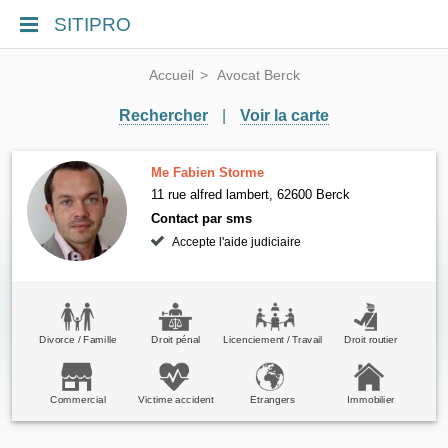
SITIPRO
Accueil
Avocat Berck
Rechercher
|
Voir la carte
Me Fabien Storme
11 rue alfred lambert, 62600 Berck
Contact par sms
Accepte l'aide judiciaire
Divorce / Famille
Droit pénal
Licenciement / Travail
Droit routier
Commercial
Victime accident
Etrangers
Immobilier