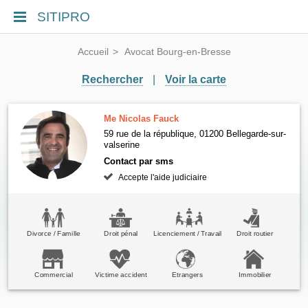
SITIPRO
Accueil
Avocat Bourg-en-Bresse
Rechercher
|
Voir la carte
Me Nicolas Fauck
59 rue de la république, 01200 Bellegarde-sur-
valserine
Contact par sms
Accepte l'aide judiciaire
Divorce / Famille
Droit pénal
Licenciement / Travail
Droit routier
Commercial
Victime accident
Etrangers
Immobilier