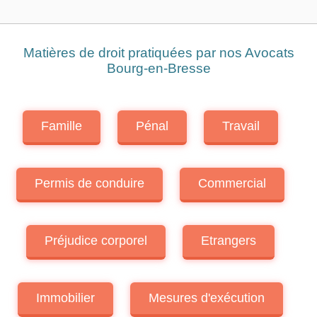
Mesures d'exécution
Sociétés
Associations
Matières de droit pratiquées par nos Avocats
Bourg-en-Bresse
Famille
Pénal
Travail
Permis de conduire
Commercial
Préjudice corporel
Etrangers
Immobilier
Mesures d'exécution