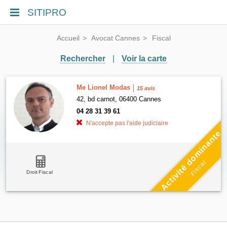
SITIPRO
Accueil
Avocat Cannes
Fiscal
Rechercher
|
Voir la carte
Me Lionel Modas
15 avis
42, bd carnot, 06400 Cannes
04 28 31 39 61
N'accepte pas l'aide judiciaire
Activité dominante
Fiscal
Droit Fiscal