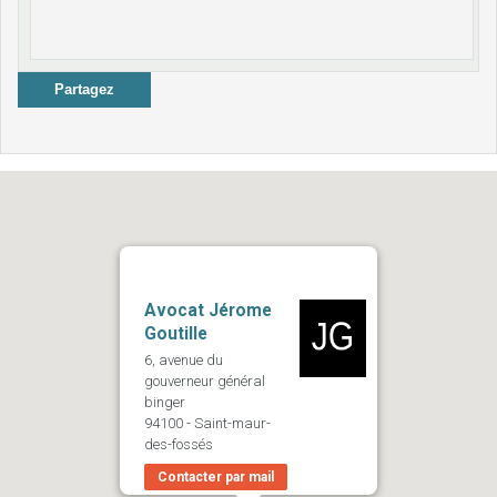
Partagez
Avocat Jérome
Goutille
6, avenue du
gouverneur général
binger
94100 - Saint-maur-
des-fossés
Contacter par mail