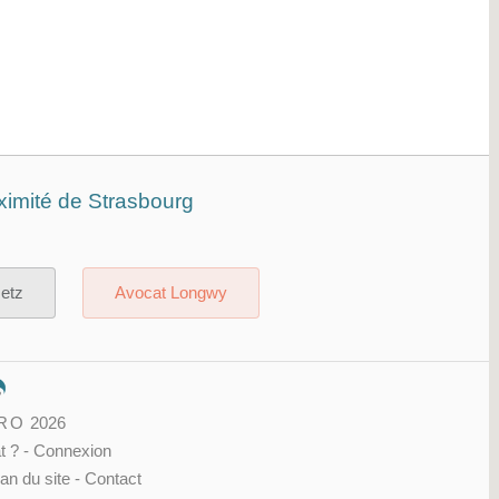
ximité de Strasbourg
etz
Avocat Longwy
PRO
2026
t ?
-
Connexion
an du site
-
Contact