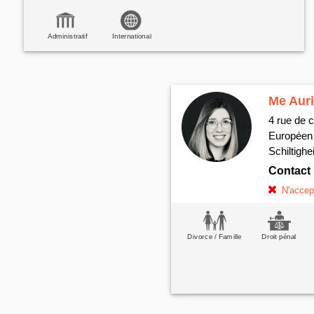
Administratif
International
Me Aur
4 rue de
Européen 
Schiltigh
Contact
N'accept
Divorce / Famille
Droit pénal