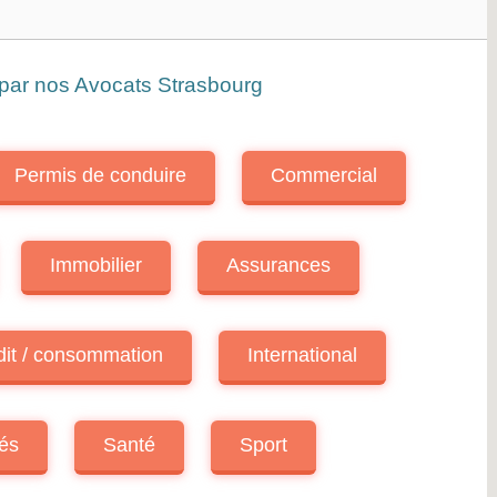
 par nos Avocats Strasbourg
Permis de conduire
Commercial
Immobilier
Assurances
dit / consommation
International
és
Santé
Sport