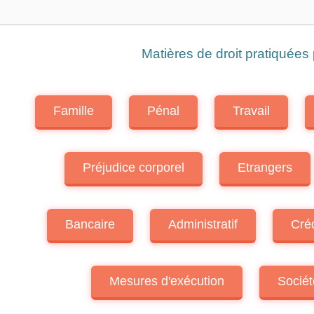
Matières de droit pratiquées
Famille
Pénal
Travail
Préjudice corporel
Etrangers
Bancaire
Administratif
Cré
Mesures d'exécution
Sociét