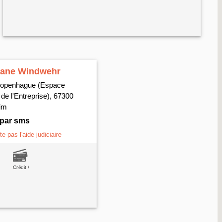
iane Windwehr
 copenhague (Espace
de l'Entreprise), 67300
eim
 par sms
e pas l'aide judiciaire
Crédit /
consommation