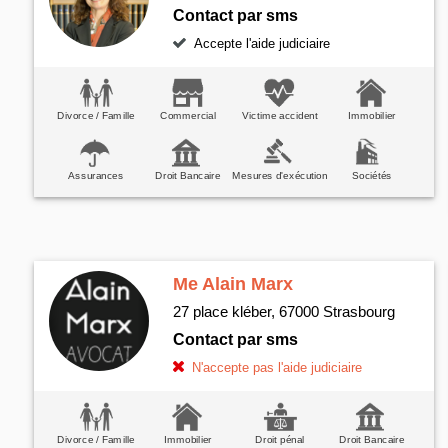
Contact par sms
Accepte l'aide judiciaire
Divorce / Famille
Commercial
Victime accident
Immobilier
Assurances
Droit Bancaire
Mesures d'exécution
Sociétés
Droit de la Santé
Me Alain Marx
27 place kléber, 67000 Strasbourg
Contact par sms
N'accepte pas l'aide judiciaire
Divorce / Famille
Immobilier
Droit pénal
Droit Bancaire