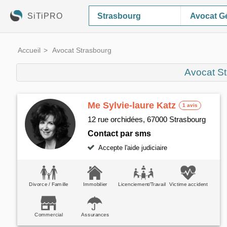
SiTiPRO
Avocat Gé
Accueil
Avocat Strasbourg
Avocat S
Me Sylvie-laure Katz
1 avis
12 rue orchidées, 67000 Strasbourg
Contact par sms
Accepte l'aide judiciaire
Divorce / Famille
Immobilier
Licenciement/Travail
Victime accident
Commercial
Assurances