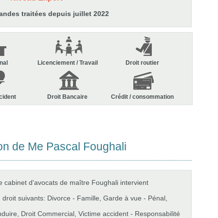
des traitées depuis juillet 2022
nal
Licenciement / Travail
Droit routier
cident
Droit Bancaire
Crédit / consommation
on de Me Pascal Foughali
e cabinet d'avocats de maître Foughali intervient
droit suivants: Divorce - Famille, Garde à vue - Pénal,
nduire, Droit Commercial, Victime accident - Responsabilité