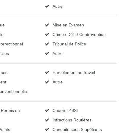
Autre
vue
Mise en Examen
ile
Crime / Délit / Contravention
Correctionnel
Tribunal de Police
sises
Autre
mmes
Harcèlement au travail
ent
Autre
onventionnelle
u Permis de
Courrier 48SI
Infractions Routières
Points
Conduite sous Stupéfiants