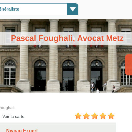
néraliste
Pascal Foughali, Avocat Metz
Foughali
-
Voir la carte
Niveau Expert