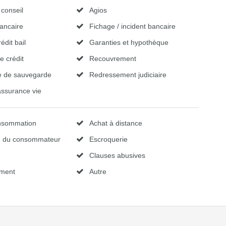
 conseil
Agios
ancaire
Fichage / incident bancaire
édit bail
Garanties et hypothèque
e crédit
Recouvrement
e de sauvegarde
Redressement judiciaire
assurance vie
onsommation
Achat à distance
on du consommateur
Escroquerie
Clauses abusives
ment
Autre